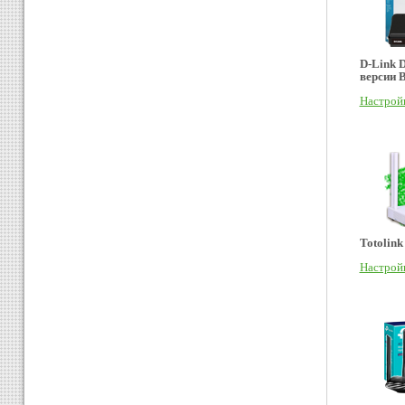
D-Link 
версии 
Настрой
Totolin
Настрой