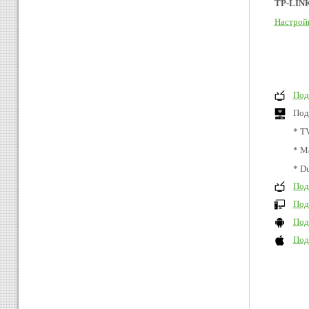
TP-LINK
Настрой
Под
Под
* T
* M
* D
Под
Под
Под
Под