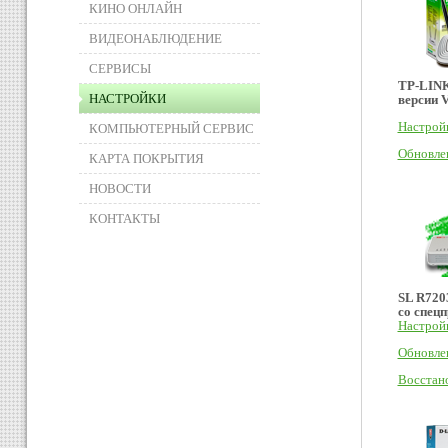
КИНО ОНЛАЙН
ВИДЕОНАБЛЮДЕНИЕ
СЕРВИСЫ
TP-LIN
НАСТРОЙКИ
версии 
Настрой
КОМПЬЮТЕРНЫЙ СЕРВИС
Обновле
КАРТА ПОКРЫТИЯ
НОВОСТИ
КОНТАКТЫ
SL R720
со спец
Настрой
Обновле
Восстан