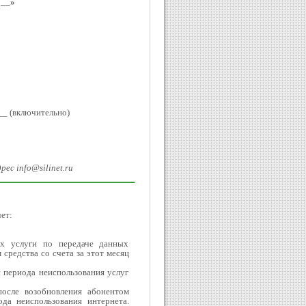
 __»
_ (включительно)
ес info@silinet.ru
ет:
их услуги по передаче данных
средства со счета за этот месяц
с периода неиспользования услуг
осле возобновления абонентом
ода неиспользования интернета.