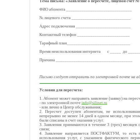
Тема письма: «Заявление о пересчете, лицевой счет №
ФИО абонента ______________________________
№ лицевого счета ___________________________
Адрес подключения _________________________
Контактный телефон ________________________
Тарифный план_____________________________
Время неиспользования интернета с _____ до ______
Причина ___________________________________
Письмо следует отправить по электронной почте на адр
Условия для пересчета:
1. Абонент может направить заявление (заявку) на пересч
- по электронной почте
info@silinet.ru
- или лично в Центр обслуживания;
2. Пересчет доступен абонентам, не использовавш
непрерывно не менее 14 дней в одном месяце, при этом 
были списаны в счет оказания услуг.
3. Заявления принимаются в течение 3 (трех) месяцев 
связи;
4. Заявление направляется ПОСТФАКТУМ, то есть п
использования услуг, с указанием фактического пери