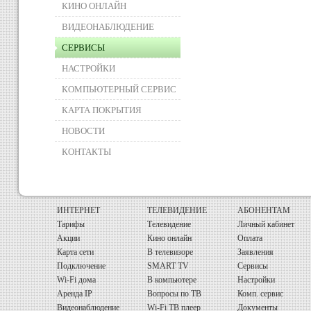
КИНО ОНЛАЙН
ВИДЕОНАБЛЮДЕНИЕ
СЕРВИСЫ
НАСТРОЙКИ
КОМПЬЮТЕРНЫЙ СЕРВИС
КАРТА ПОКРЫТИЯ
НОВОСТИ
КОНТАКТЫ
ИНТЕРНЕТ
ТЕЛЕВИДЕНИЕ
АБОНЕНТАМ
Тарифы
Телевидение
Личный кабинет
Акции
Кино онлайн
Оплата
Карта сети
В телевизоре
Заявления
Подключение
SMART TV
Сервисы
Wi-Fi дома
В компьютере
Настройки
Аренда IP
Вопросы по ТВ
Комп. сервис
Видеонаблюдение
Wi-Fi ТВ плеер
Документы