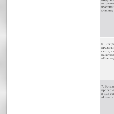
исправь
клавиши
клавишу
6. Еще р
правиль
счета, и
нажатие
«Вперед
7. Встав
проверь
и при со
«Оплати