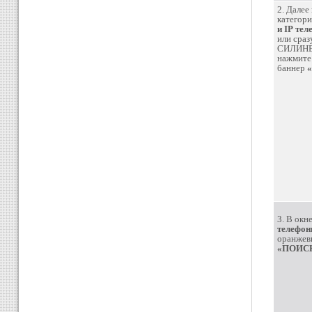
2. Далее
категор
и IP те
или сраз
СИЛИНЕТ
нажмите
баннер
3. В окн
телефон
оранжев
«ПОИС