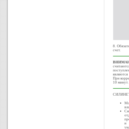
8. Обязат
счет.
ВНИМАН
считаютс
поступле
являются
При корре
10 минут.
СИЛИНЕТ 
Мо
вл
Си
от
пр
и 
ук