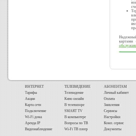
во
сче
Те
вл
пр
яв
пр
Надежный 
картами
обслужив
ИНТЕРНЕТ
ТЕЛЕВИДЕНИЕ
АБОНЕНТАМ
Тарифы
Телевидение
Личный кабинет
Акции
Кино онлайн
Оплата
Карта сети
В телевизоре
Заявления
Подключение
SMART TV
Сервисы
Wi-Fi дома
В компьютере
Настройки
Аренда IP
Вопросы по ТВ
Комп. сервис
Видеонаблюдение
Wi-Fi ТВ плеер
Документы