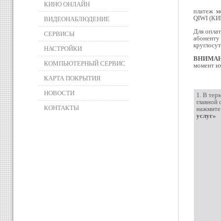
КИНО ОНЛАЙН
платеж м
QIWI (КИВ
ВИДЕОНАБЛЮДЕНИЕ
Для оплат
СЕРВИСЫ
абонент
круглосут
НАСТРОЙКИ
ВНИМА
КОМПЬЮТЕРНЫЙ СЕРВИС
момент их
КАРТА ПОКРЫТИЯ
НОВОСТИ
1. В тер
главной 
КОНТАКТЫ
нажмите
услуг»