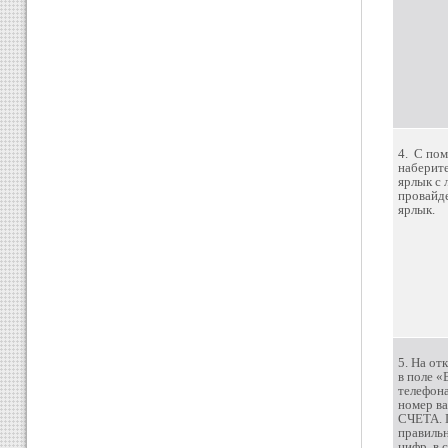
4.
С пом
наберит
ярлык с 
провайд
ярлык.
5. На от
в поле «
телефона
номер в
СЧЕТА. 
правиль
цифр, в 